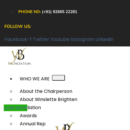
PHONE NO:
(+91) 92665 22281
FOLLOW US:
Facebook-f
Twitter
Youtube
Instagram
Linkedin
WHO WE ARE
About the Chairperson
About Winslette Brighten
Foundation
JOIN NOW
Awards
Annual Reports