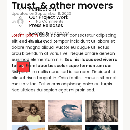
Trust, & other movers
Publications
Updated on September 11, 2023
Our Project Work
by
No Comments
Press Releases
Events & Updates
Lorem ipsum
dolor sit amet, consectetur adipiscing
elit, sed do eiusmod tempor incididunt ut labore et
Gallery
dolore magna aliqua. Auctor eu augue ut lectus
arcu bibendum at varius vel. Neque ornare aenean
euismod elementum nisi.
Sed nisi lacus sed viverra
tellus. Enim lobortis scelerisque fermentum dui.
X
Nisl purus in mollis nunc sed id semper. Tincidunt id
aliquet risus feugiat in. Odio facilisis mauris sit amet
massa vitae. Tellus cras adipiscing enim eu turpis.
Nec ultrices dui sapien eget mi proin sed.