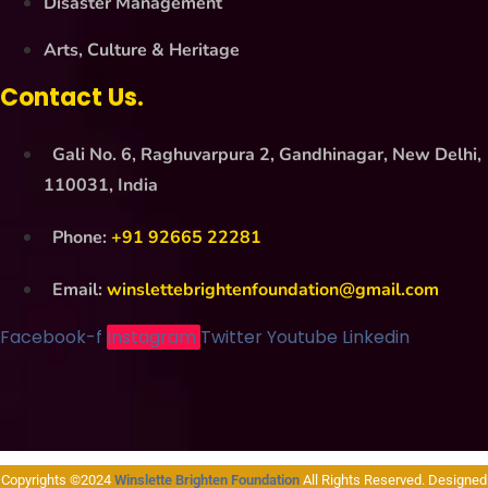
Disaster Management
Arts, Culture & Heritage
Contact Us.
Gali No. 6, Raghuvarpura 2, Gandhinagar, New Delhi,
110031, India
Phone:
+91 92665 22281
Email:
winslettebrightenfoundation@gmail.com
Facebook-f
Instagram
Twitter
Youtube
Linkedin
Copyrights ©2024
Winslette Brighten Foundation
All Rights Reserved. Designed