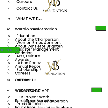
Careers
Contact Us
WHAT WE DO
WHO WE ARE
Rural Transformation
Education
About the Chairperson
Women Empowerment
About Winslette Brighten
Disaster Management
JOIN NOW
Foundation
Arts, Culture & Heritage
Awards
Urban Renewal
Annual Reports
Scholarship Program
Careers
Contact Us
MEDIA
WHAT WE DO
Publications
WHO WE ARE
Our Project Work
Rural Transformation
About the Chairperson
Press Releases
Education
About Winslette Brighten